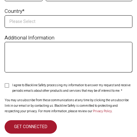
Country
*
Additional Information
I agree to Blackline Safety processing my information to answer my request and receive
periodic emails about other products and services that may be of interest to me.
*
You may unsubscribe from these communications at any time by clicking the unsubscribe
link in our email or by contacting us. Blackline Safety is committed to protecting and
respecting your privacy. For more information, please review our
Privacy Policy
.