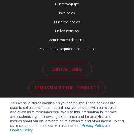
Nuestro equipo
Inversores
Nuestros socios
En las noticias
Comunicados de prensa
Privacidad y seguridad de los datos
CONTÁCTENOS
DEMOSTRACIÓN DEL PRODUCTO
This website stores cookies on your computer. These cookies are
ATENCIÓN AL CLIENTE
used to collect information about how you interact with our website
and allow us to remember you. We use this information to improve
and customize your browsing experience and for analytics and
metrics about our visitors both on this website and other media. To find
PORTAL DE SOCIOS
out more about the cookies we use, see our
Privacy Policy
and
Cookie Policy
.