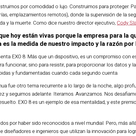
nstruimos por comodidad o lujo. Construimos para proteger. Pa
erías, emplazamientos remotos), donde la supervisión de la se
vida y la muerte. Como dice nuestro director ejecutivo,
Cody Sla
ue hoy están vivas porque la empresa para la que
a es la medida de nuestro impacto y la razón po
senta EXO 8. Más que un dispositivo, es un compromiso con es
a funcionar, sino para resistir, para proporcionar los datos y 
ápidas y fundamentadas cuando cada segundo cuenta.
nua fue otro tema recurrente a lo largo de la noche, algo pro
ez y seguimos adelante. Iteramos. Avanzamos. Nos desafiam
esuelto. EXO 8 es un ejemplo de esa mentalidad, y este prem
os por haber sido reconocidos a nivel mundial. Pero, más all
 diseñadores e ingenieros que utilizan la innovación para lo