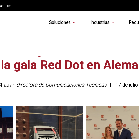
ntener...
Soluciones
Industrias
Recu
ustrial galardonado: EXO
 la gala Red Dot en Alema
hauvin
,
directora de Comunicaciones Técnicas
17 de juli