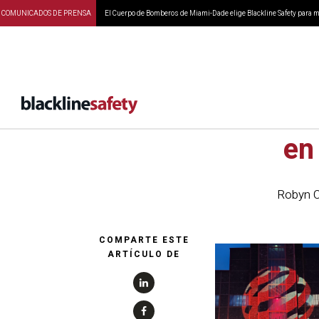
COMUNICADOS DE PRENSA
El Cuerpo de Bomberos de Miami-Dade elige Blackline Safety para ma
Diseño ind
en
Robyn C
COMPARTE ESTE
ARTÍCULO DE