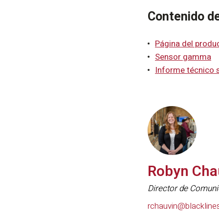
Contenido d
Página del produ
Sensor gamma
Informe técnico 
Robyn Cha
Director de Comun
rchauvin@blackline