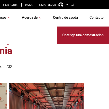
INVERSORES
SOCIOS
INICIAR SESIÓN
rsos
Acerca de
Centro de ayuda
Contacto
 8 premiado
Obtenga una demostración
nia
o de 2025