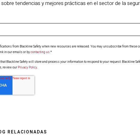
 sobre tendencias y mejores prácticas en el sector de la segu
otifications from Blackline Safety when new resources are released. You may unsubscribe from these 
nk in our emails or by
contacting us
.
*
that Blackline Safety will store and process your information to respond to your request. Blackline Sa
e, review our
Privacy Policy
.
OG RELACIONADAS