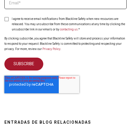
I agree to receive email notifications from Blackline Safety when new resources are
released. You may unsubscribe from these communications at any time by clicking the
unsubscribe link in our emails or by
contacting us
.
*
By clicking subscribe, you agree that Blackline Safety will store and process your information
to respond to your request. Blackline Safety is committed to protecting and respecting your
privacy. For more, review our
Privacy Policy
.
ENTRADAS DE BLOG RELACIONADAS