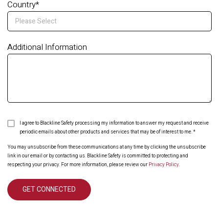
Country
*
Additional Information
I agree to Blackline Safety processing my information to answer my request and receive
periodic emails about other products and services that may be of interest to me.
*
You may unsubscribe from these communications at any time by clicking the unsubscribe
link in our email or by contacting us. Blackline Safety is committed to protecting and
respecting your privacy. For more information, please review our
Privacy Policy
.