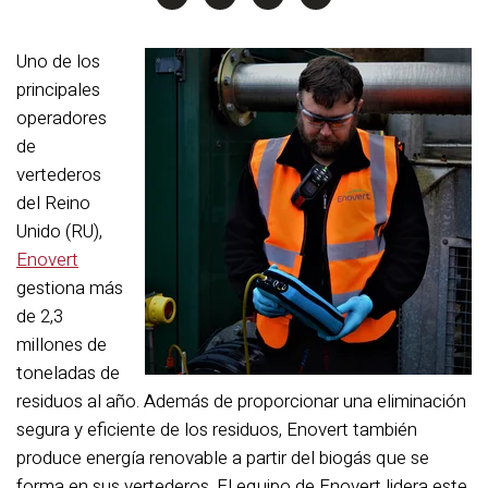
Uno de los
principales
operadores
de
vertederos
del Reino
Unido (RU),
Enovert
gestiona más
de 2,3
millones de
toneladas de
residuos al año. Además de proporcionar una eliminación
segura y eficiente de los residuos, Enovert también
produce energía renovable a partir del biogás que se
forma en sus vertederos. El equipo de Enovert lidera este