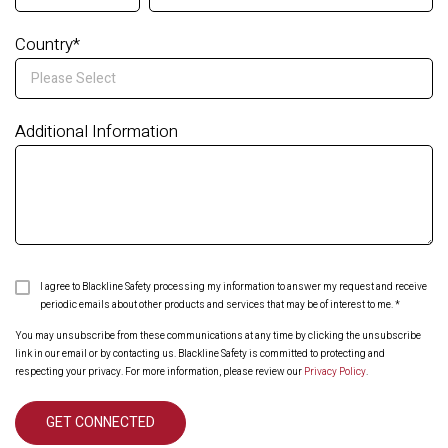
Country
*
Additional Information
I agree to Blackline Safety processing my information to answer my request and receive
periodic emails about other products and services that may be of interest to me.
*
You may unsubscribe from these communications at any time by clicking the unsubscribe
link in our email or by contacting us. Blackline Safety is committed to protecting and
respecting your privacy. For more information, please review our
Privacy Policy
.