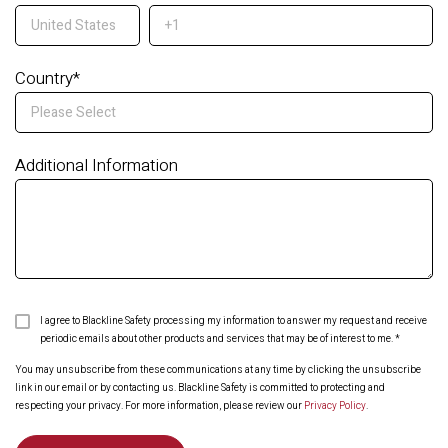
Country
*
Additional Information
I agree to Blackline Safety processing my information to answer my request and receive
periodic emails about other products and services that may be of interest to me.
*
You may unsubscribe from these communications at any time by clicking the unsubscribe
link in our email or by contacting us. Blackline Safety is committed to protecting and
respecting your privacy. For more information, please review our
Privacy Policy
.