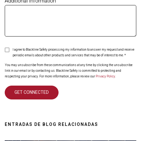
Additional Information
I agree to Blackline Safety processing my information to answer my request and receive
periodic emails about other products and services that may be of interest to me.
*
You may unsubscribe from these communications at any time by clicking the unsubscribe
link in our email or by contacting us. Blackline Safety is committed to protecting and
respecting your privacy. For more information, please review our
Privacy Policy
.
ENTRADAS DE BLOG RELACIONADAS