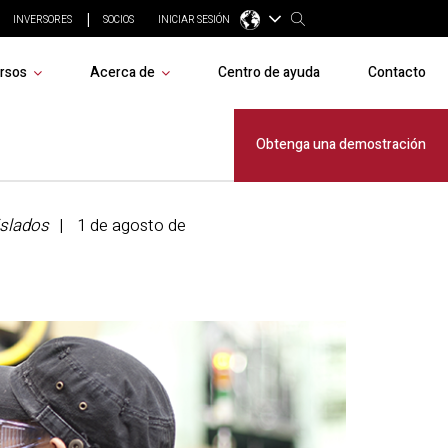
INVERSORES
SOCIOS
INICIAR SESIÓN
rsos
Acerca de
Centro de ayuda
Contacto
do?
Obtenga una demostración
islados
1 de agosto de