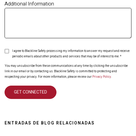
Additional Information
I agree to Blackline Safety processing my information to answer my request and receive
periodic emails about other products and services that may be of interest to me.
*
You may unsubscribe from these communications at any time by clicking the unsubscribe
link in our email or by contacting us. Blackline Safety is committed to protecting and
respecting your privacy. For more information, please review our
Privacy Policy
.
ENTRADAS DE BLOG RELACIONADAS