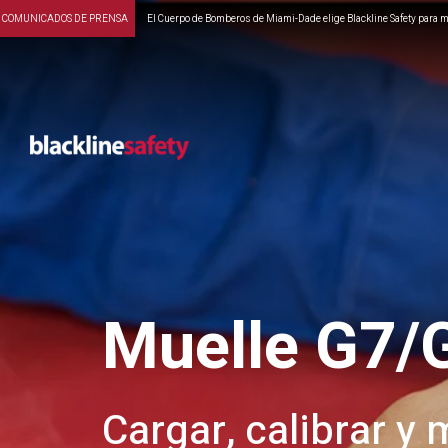
COMUNICADOS DE PRENSA
El Cuerpo de Bomberos de Miami-Dade elige Blackline Safety para ma
Muelle G7/
Cargar, calibrar y