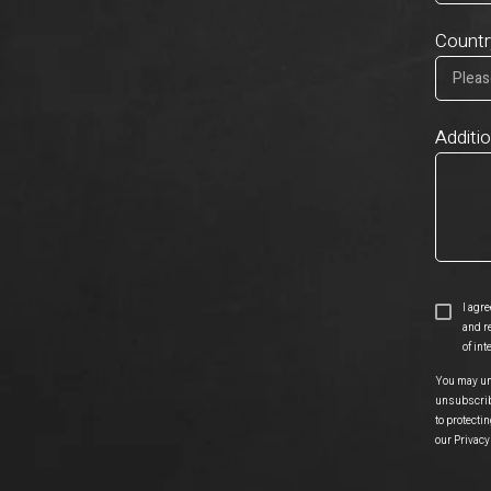
Countr
Additi
I agr
and r
of int
You may un
unsubscribe
to protecti
our
Privacy