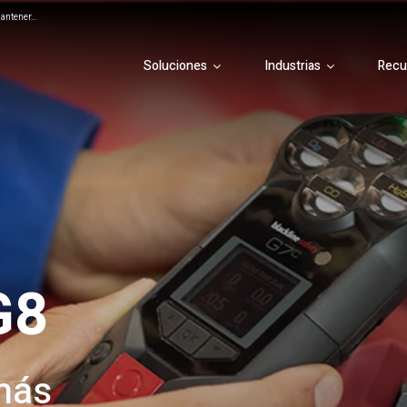
ntener...
Soluciones
Industrias
Recu
G8
 más