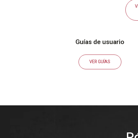
V
Guías de usuario
VER GUÍAS
P