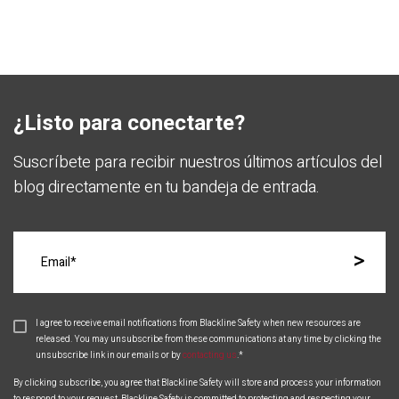
¿Listo para conectarte?
Suscríbete para recibir nuestros últimos artículos del
blog directamente en tu bandeja de entrada.
I agree to receive email notifications from Blackline Safety when new resources are
released. You may unsubscribe from these communications at any time by clicking the
unsubscribe link in our emails or by
contacting us
.
*
By clicking subscribe, you agree that Blackline Safety will store and process your information
to respond to your request. Blackline Safety is committed to protecting and respecting your