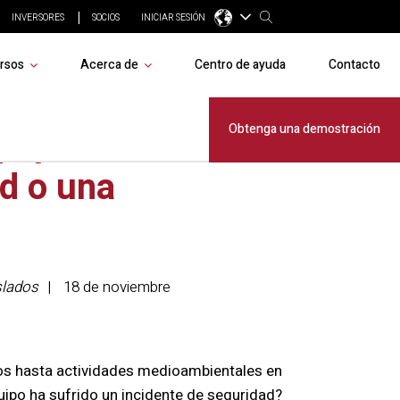
INVERSORES
SOCIOS
INICIAR SESIÓN
rsos
Acerca de
Centro de ayuda
Contacto
quipo ha
Obtenga una demostración
ad o una
slados
18 de noviembre
os hasta actividades medioambientales en
uipo ha sufrido un incidente de seguridad?