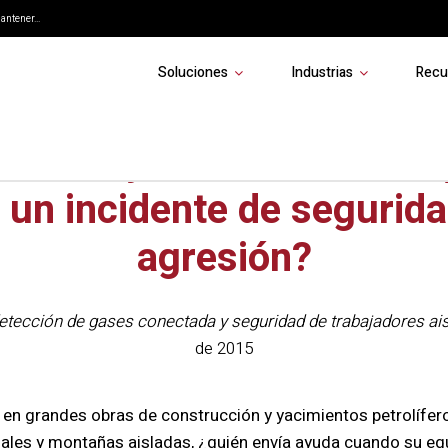
ntener...
Soluciones
Industrias
Recu
envía ayuda cuando tu e
 un incidente de segurid
agresión?
detección de gases conectada y seguridad de trabajadores ai
de 2015
en grandes obras de construcción y yacimientos petrolífer
iales y montañas aisladas, ¿quién envía ayuda cuando su eq