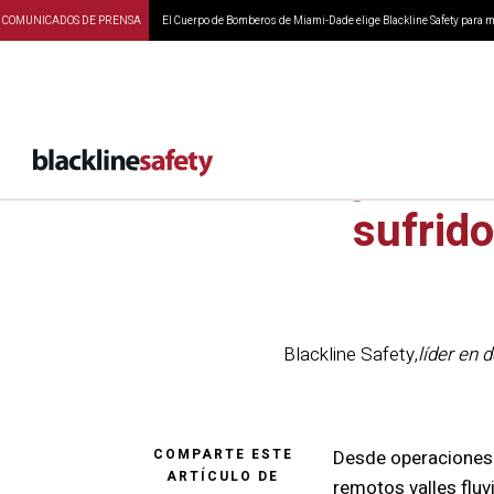
COMUNICADOS DE PRENSA
El Cuerpo de Bomberos de Miami-Dade elige Blackline Safety para ma
¿Quién 
sufrido
Blackline Safety
,
líder en 
COMPARTE ESTE
Desde operaciones 
ARTÍCULO DE
remotos valles fluv