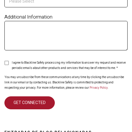
Additional Information
I agree to Blackline Safety processing my information to answer my request and receive
periodic emails about other products and services that may be of interest to me.
*
You may unsubscribe from these communications at any time by clicking the unsubscribe
link in our email or by contacting us. Blackline Safety is committed to protecting and
respecting your privacy. For more information, please review our
Privacy Policy
.