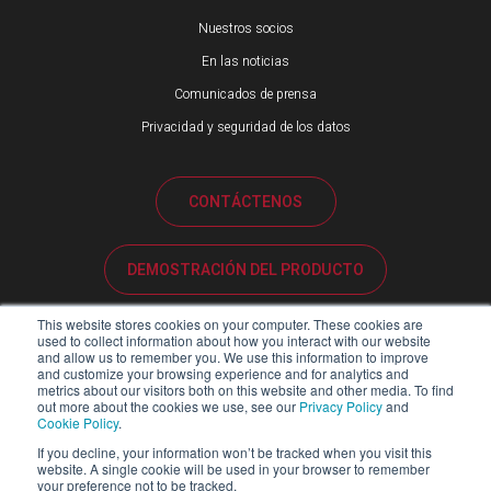
Nuestros socios
En las noticias
Comunicados de prensa
Privacidad y seguridad de los datos
CONTÁCTENOS
DEMOSTRACIÓN DEL PRODUCTO
This website stores cookies on your computer. These cookies are
ATENCIÓN AL CLIENTE
used to collect information about how you interact with our website
and allow us to remember you. We use this information to improve
and customize your browsing experience and for analytics and
metrics about our visitors both on this website and other media. To find
PORTAL DE SOCIOS
out more about the cookies we use, see our
Privacy Policy
and
Cookie Policy
.
If you decline, your information won’t be tracked when you visit this
website. A single cookie will be used in your browser to remember
your preference not to be tracked.