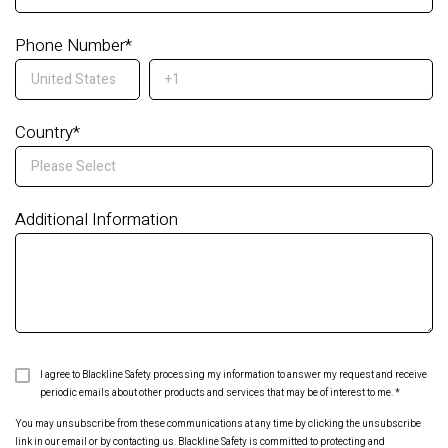
Phone Number
*
Country
*
Additional Information
I agree to Blackline Safety processing my information to answer my request and receive
periodic emails about other products and services that may be of interest to me.
*
You may unsubscribe from these communications at any time by clicking the unsubscribe
link in our email or by contacting us. Blackline Safety is committed to protecting and