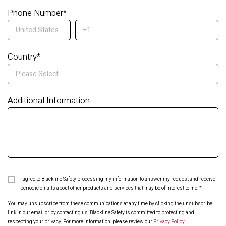
Phone Number
*
Country
*
Additional Information
I agree to Blackline Safety processing my information to answer my request and receive
periodic emails about other products and services that may be of interest to me.
*
You may unsubscribe from these communications at any time by clicking the unsubscribe
link in our email or by contacting us. Blackline Safety is committed to protecting and
respecting your privacy. For more information, please review our
Privacy Policy
.