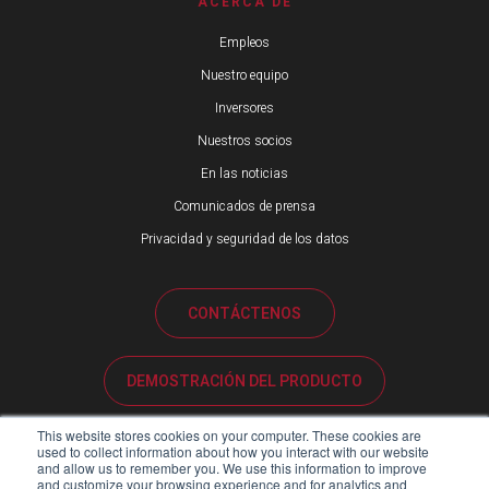
ACERCA DE
Empleos
Nuestro equipo
Inversores
Nuestros socios
En las noticias
Comunicados de prensa
Privacidad y seguridad de los datos
CONTÁCTENOS
DEMOSTRACIÓN DEL PRODUCTO
This website stores cookies on your computer. These cookies are
ATENCIÓN AL CLIENTE
used to collect information about how you interact with our website
and allow us to remember you. We use this information to improve
and customize your browsing experience and for analytics and