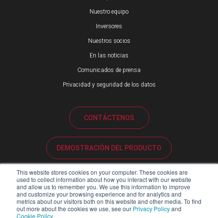
Nuestro equipo
Inversores
Nuestros socios
En las noticias
Comunicados de prensa
Privacidad y seguridad de los datos
CONTÁCTENOS
DEMOSTRACIÓN DEL PRODUCTO
This website stores cookies on your computer. These cookies are
ATENCIÓN AL CLIENTE
used to collect information about how you interact with our website
and allow us to remember you. We use this information to improve
and customize your browsing experience and for analytics and
metrics about our visitors both on this website and other media. To find
PORTAL DE SOCIOS
out more about the cookies we use, see our
Privacy Policy
and
Cookie Policy
.