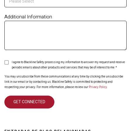
Additional Information
I agree to Blackline Safety processing my information to answer my request and receive
periodic emails about other products and services that may be of interest to me.
*
You may unsubscribe from these communications at any time by clicking the unsubscribe
link in our email or by contacting us. Blackline Safety is committed to protecting and
respecting your privacy. For more information, please review our
Privacy Policy
.