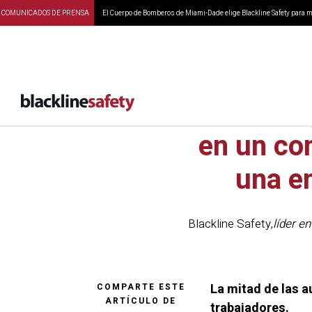
COMUNICADOS DE PRENSA
El Cuerpo de Bomberos de Miami-Dade elige Blackline Safety para ma
La tecnolo
en un con
una e
Blackline Safety
,
líder e
La mitad de las a
COMPARTE ESTE
ARTÍCULO DE
trabajadores.