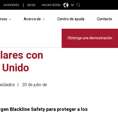
INVERSORES
SOCIOS
INICIAR SESIÓN
rsos
Acerca de
Centro de ayuda
Contacto
eleccionada
Obtenga una demostración
ólares con
 Unido
aislados
20 de julio de
gen Blackline Safety para proteger a los