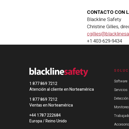
CONTACTO CON L
Blackline Safety
Christine Gillies, di
cgillies@blacklines
+1 403-629-9434
SOLUC
Software
1 877 869 7212
Atención al cliente en Norteamérica
Servicios
Detección
1 877 869 7212
Ventas en Norteamérica
Monitoreo
+44 1787 222684
Trabajado
Europa / Reino Unido
Accesori