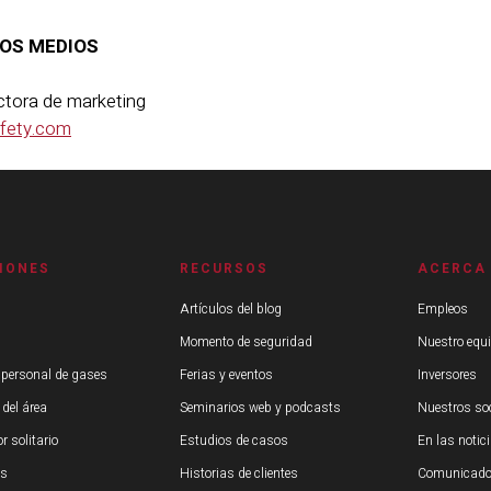
OS MEDIOS
rectora de marketing
afety.com
IONES
RECURSOS
ACERCA
Artículos del blog
Empleos
Momento de seguridad
Nuestro equ
 personal de gases
Ferias y eventos
Inversores
 del área
Seminarios web y podcasts
Nuestros so
r solitario
Estudios de casos
En las notic
os
Historias de clientes
Comunicado