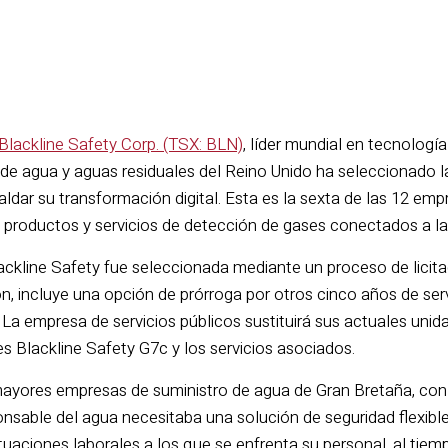
Blackline Safety Corp. (TSX: BLN)
, líder mundial en tecnolog
e agua y aguas residuales del Reino Unido ha seleccionado la
aldar su transformación digital. Esta es la sexta de las 12 em
s productos y servicios de detección de gases conectados a la
ackline Safety fue seleccionada mediante un proceso de licita
n, incluye una opción de prórroga por otros cinco años de servi
. La empresa de servicios públicos sustituirá sus actuales un
les Blackline Safety G7c y los servicios asociados.
ayores empresas de suministro de agua de Gran Bretaña, co
onsable del agua necesitaba una solución de seguridad flexible
ituaciones laborales a los que se enfrenta su personal, al tie