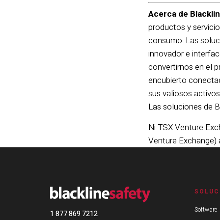
Acerca de Blacklin
productos y servicio
consumo. Las soluci
innovador e interfac
convertirnos en el 
encubierto conectad
sus valiosos activo
Las soluciones de B
Ni TSX Venture Exch
Venture Exchange) a
SOLUC
Software
1 877 869 7212