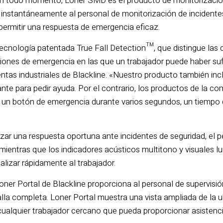
n todo momento, Loner SMD es el producto de monitorizació
 instantáneamente al personal de monitorización de incidentes
 permitir una respuesta de emergencia eficaz.
tecnología patentada True Fall Detection™, que distingue las c
ones de emergencia en las que un trabajador puede haber sufr
ntas industriales de Blackline. «Nuestro producto también incl
tante para pedir ayuda. Por el contrario, los productos de la 
n botón de emergencia durante varios segundos, un tiempo de
zar una respuesta oportuna ante incidentes de seguridad, el pe
 mientras que los indicadores acústicos multitono y visuales 
lizar rápidamente al trabajador.
ner Portal de Blackline proporciona al personal de supervisión
la completa. Loner Portal muestra una vista ampliada de la ubi
cualquier trabajador cercano que pueda proporcionar asistenc