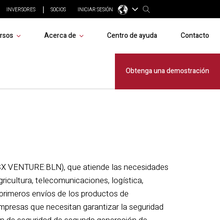
INVERSORES
SOCIOS
INICIAR SESIÓN
rsos
Acerca de
Centro de ayuda
Contacto
 Loner SMD
Obtenga una demostración
SX VENTURE:BLN), que atiende las necesidades
gricultura, telecomunicaciones, logística,
s primeros envíos de los productos de
mpresas que necesitan garantizar la seguridad