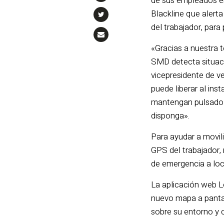
de sus empleados e
Blackline que alerta
del trabajador, para
«Gracias a nuestra 
SMD detecta situaci
vicepresidente de ve
puede liberar al ins
mantengan pulsado u
disponga».
Para ayudar a movili
GPS del trabajador,
de emergencia a loca
La aplicación web Lo
nuevo mapa a pantal
sobre su entorno y 