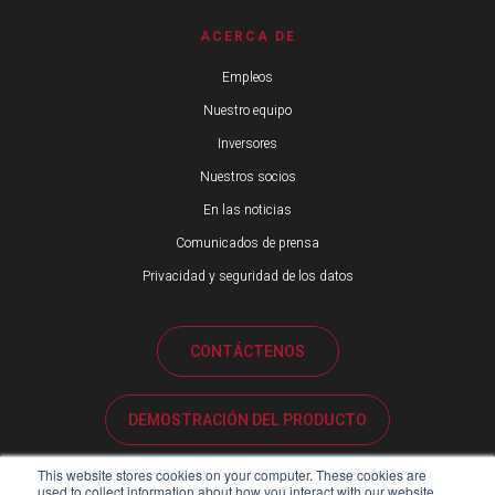
ACERCA DE
Empleos
Nuestro equipo
Inversores
Nuestros socios
En las noticias
Comunicados de prensa
Privacidad y seguridad de los datos
CONTÁCTENOS
DEMOSTRACIÓN DEL PRODUCTO
This website stores cookies on your computer. These cookies are
ATENCIÓN AL CLIENTE
used to collect information about how you interact with our website