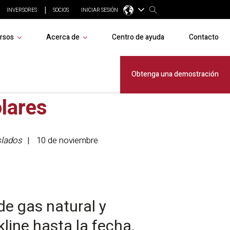
INVERSORES
SOCIOS
INICIAR SESIÓN
rsos
Acerca de
Centro de ayuda
Contacto
do récord
Obtenga una demostración
ólares
slados
10 de noviembre
e gas natural y
line hasta la fecha.