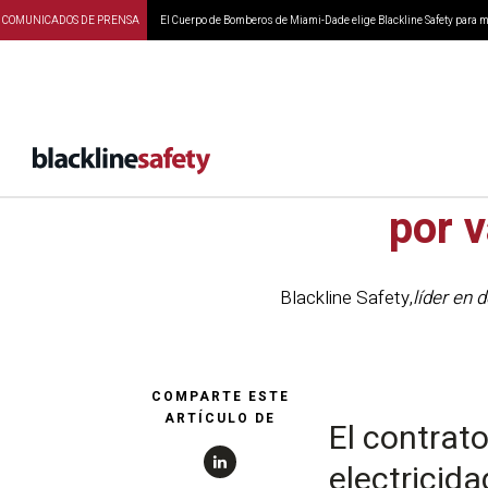
COMUNICADOS DE PRENSA
El Cuerpo de Bomberos de Miami-Dade elige Blackline Safety para ma
Blacklin
por v
Blackline Safety
,
líder en 
COMPARTE ESTE
ARTÍCULO DE
El contrat
electricida