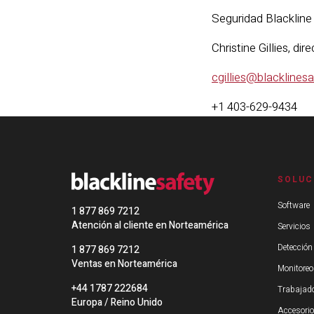
Seguridad Blackline
Christine Gillies, di
cgillies@blacklines
+1 403-629-9434
SOLUC
Software
1 877 869 7212
Atención al cliente en Norteamérica
Servicios
Detección
1 877 869 7212
Ventas en Norteamérica
Monitoreo
+44 1787 222684
Trabajado
Europa / Reino Unido
Accesori