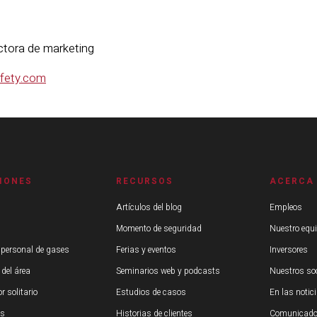
rectora de marketing
afety.com
IONES
RECURSOS
ACERCA
Artículos del blog
Empleos
Momento de seguridad
Nuestro equ
 personal de gases
Ferias y eventos
Inversores
 del área
Seminarios web y podcasts
Nuestros so
r solitario
Estudios de casos
En las notic
os
Historias de clientes
Comunicado