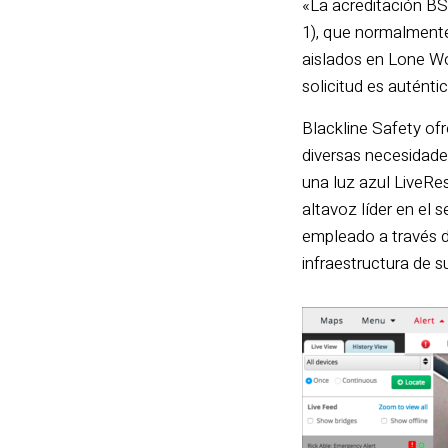
«La acreditación BS8
1), que normalmente 
aislados en Lone Wo
solicitud es autént
Blackline Safety of
diversas necesidades
una luz azul LiveRe
altavoz líder en el 
empleado a través d
infraestructura de 