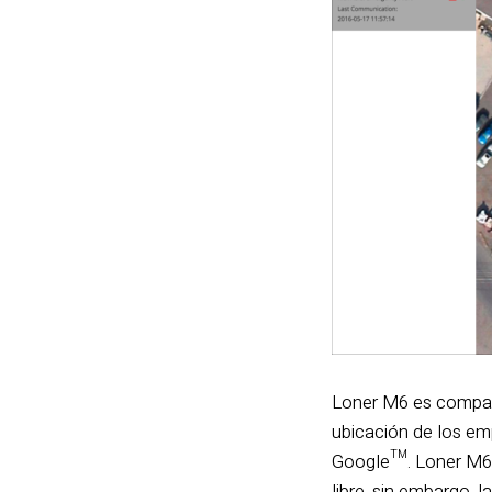
Loner M6 es compati
ubicación de los emp
Google™. Loner M6 u
libre, sin embargo, 