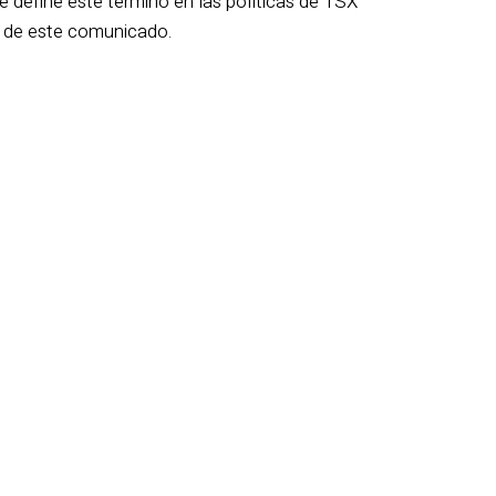
e define este término en las políticas de TSX
d de este comunicado.