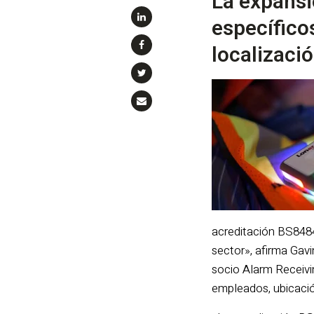
La expansi
específicos
localizació
acreditación BS8484
sector», afirma Gavi
socio Alarm Receivi
empleados, ubicació