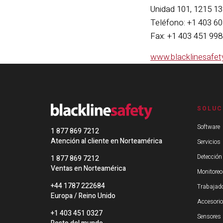
Unidad 101, 1215 1
Teléfono: +1 403 6
Fax: +1 403 451 99
www.blacklinesafe
SOLUC
Software
1 877 869 7212
Atención al cliente en Norteamérica
Servicios
Detección
1 877 869 7212
Ventas en Norteamérica
Monitoreo
+44 1787 222684
Trabajado
Europa / Reino Unido
Accesori
+1 403 451 0327
Sensores 