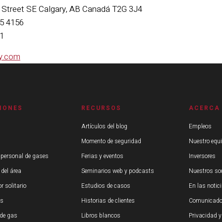
3 Street SE Calgary, AB Canadá T2G 3J4
05 4156
81
ty.com
IONES
RECURSOS
ACERCA
Artículos del blog
Empleos
Momento de seguridad
Nuestro equ
 personal de gases
Ferias y eventos
Inversores
 del área
Seminarios web y podcasts
Nuestros so
r solitario
Estudios de casos
En las notic
os
Historias de clientes
Comunicado
de gas
Libros blancos
Privacidad y