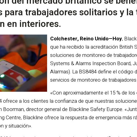
ón del mercado británico se benefi
 para trabajadores solitarios y la
n en interiores.
Colchester, Reino Unido—Hoy
, Blac
que ha recibido la acreditación Britis
soluciones de monitoreo de trabajadore
Systems & Alarms Inspection Board, J
Alarmas). La BS8484 define el código de
servicios de monitoreo de trabajadores 
«Con aproximadamente el 15 % de los 
 ofrece a los clientes la confianza de que nuestras solucion
n Boorman, director general de Blackline Safety Europe. «Junt
ng Centre, Blackline ofrece la respuesta de emergencia más rá
n y situación».