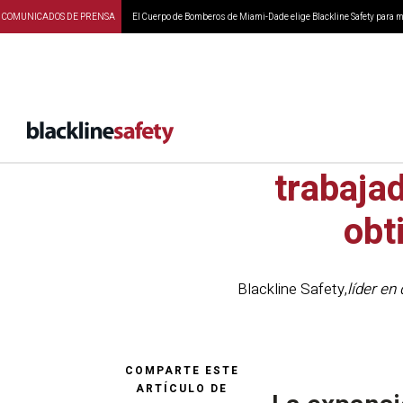
COMUNICADOS DE PRENSA
El Cuerpo de Bomberos de Miami-Dade elige Blackline Safety para ma
Las s
trabaja
obt
Blackline Safety
,
líder en
COMPARTE ESTE
ARTÍCULO DE