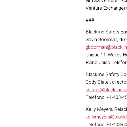
Ni TSX Venture Exch
Venture Exchange) a
###
Blackline Safety Eu
Gavin Boorman, dire
gboorman@blacklin
Unidad 11, Wakes H
Reino Unido Teléfo
Blackline Safety Co
Cody Slater, directo
cslater@blacklines
Teléfono: +1-403-4
Kelly Meyers, Relac
kellymeyers@blackl
Teléfono: +1-403-6