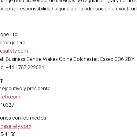
ange ni su proveedor de servicios de regulación (tal y como s
ceptan responsabilidad alguna por la adecuación o exactitu
rope Ltd.
ctor general
esafety.com
all Business Centre Wakes Colne Colchester, Essex CO6 2DY
no: +44 1787 222684
rp.
r ejecutivo y presidente
afety.com
510327
iones con los medios
inesafety.com
05-4156