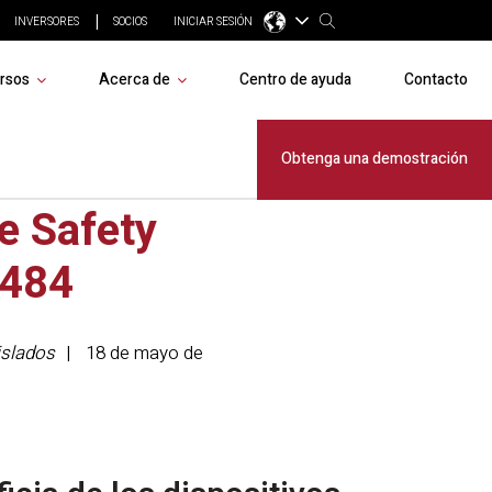
INVERSORES
SOCIOS
INICIAR SESIÓN
rsos
Acerca de
Centro de ayuda
Contacto
ión de
Obtenga una demostración
e Safety
8484
islados
18 de mayo de