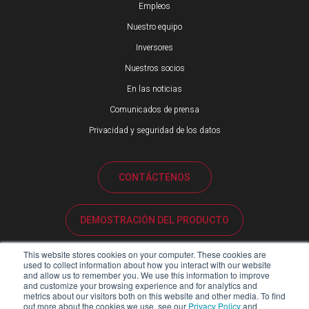
Empleos
Nuestro equipo
Inversores
Nuestros socios
En las noticias
Comunicados de prensa
Privacidad y seguridad de los datos
CONTÁCTENOS
DEMOSTRACIÓN DEL PRODUCTO
This website stores cookies on your computer. These cookies are
ATENCIÓN AL CLIENTE
used to collect information about how you interact with our website
and allow us to remember you. We use this information to improve
and customize your browsing experience and for analytics and
metrics about our visitors both on this website and other media. To find
PORTAL DE SOCIOS
out more about the cookies we use, see our
Privacy Policy
and