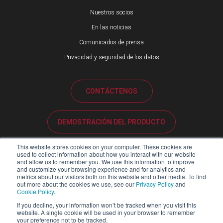
Nuestros socios
En las noticias
Comunicados de prensa
Privacidad y seguridad de los datos
CONTÁCTENOS
DEMOSTRACIÓN DEL PRODUCTO
This website stores cookies on your computer. These cookies are
ATENCIÓN AL CLIENTE
used to collect information about how you interact with our website
and allow us to remember you. We use this information to improve
and customize your browsing experience and for analytics and
metrics about our visitors both on this website and other media. To find
PORTAL DE SOCIOS
out more about the cookies we use, see our
Privacy Policy
and
Cookie Policy
.
If you decline, your information won’t be tracked when you visit this
website. A single cookie will be used in your browser to remember
your preference not to be tracked.