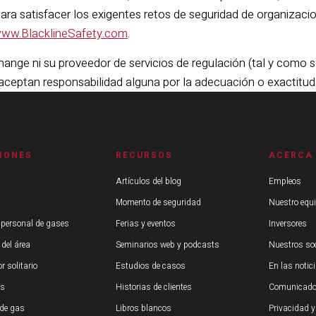
para satisfacer los exigentes retos de seguridad de organizac
ww.BlacklineSafety.com
.
ange ni su proveedor de servicios de regulación (tal y como s
ceptan responsabilidad alguna por la adecuación o exactitu
IONES
RECURSOS
ACERCA
Artículos del blog
Empleos
Momento de seguridad
Nuestro equ
 personal de gases
Ferias y eventos
Inversores
 del área
Seminarios web y podcasts
Nuestros so
r solitario
Estudios de casos
En las notic
os
Historias de clientes
Comunicado
de gas
Libros blancos
Privacidad y