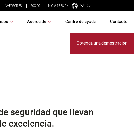
INVERSORES
SOCIOS
INICIAR SESIÓN
rsos
Acerca de
Centro de ayuda
Contacto
nación TMA
Obtenga una demostración
 de seguridad que llevan
de excelencia.