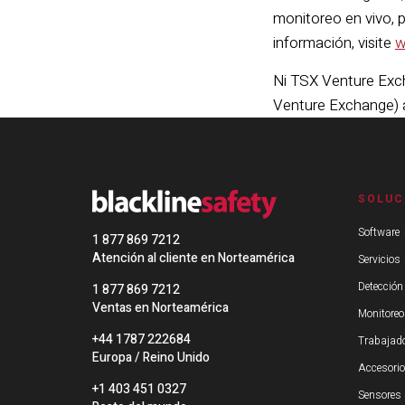
monitoreo en vivo, 
información, visite
w
Ni TSX Venture Exch
Venture Exchange) a
SOLUC
Software
1 877 869 7212
Atención al cliente en Norteamérica
Servicios
Detección
1 877 869 7212
Ventas en Norteamérica
Monitoreo
+44 1787 222684
Trabajado
Europa / Reino Unido
Accesori
+1 403 451 0327
Sensores 