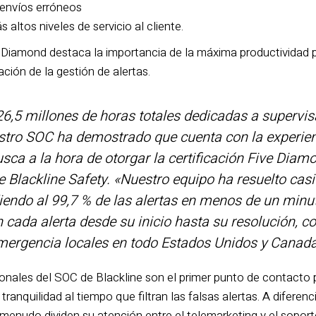
 envíos erróneos
altos niveles de servicio al cliente.
 Diamond destaca la importancia de la máxima productividad pa
ción de la gestión de alertas.
,5 millones de horas totales dedicadas a supervis
estro SOC ha demostrado que cuenta con la experien
sca a la hora de otorgar la certificación Five Diam
 Blackline Safety. «Nuestro equipo ha resuelto casi
endo al 99,7 % de las alertas en menos de un minu
cada alerta desde su inicio hasta su resolución, co
emergencia locales en todo Estados Unidos y Canadá
onales del SOC de Blackline son el primer punto de contacto p
tranquilidad al tiempo que filtran las falsas alertas. A diferen
 menudo dividen su atención entre el telemarketing y el sopor