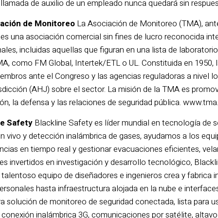
a llamada de auxilio de un empleado nunca quedará sin respues
iación de Monitoreo
La Asociación de Monitoreo (TMA), ant
es una asociación comercial sin fines de lucro reconocida i
les, incluidas aquellas que figuran en una lista de laboratori
A, como FM Global, Intertek/ETL o UL. Constituida en 1950, 
embros ante el Congreso y las agencias reguladoras a nivel loc
sdicción (AHJ) sobre el sector. La misión de la TMA es promov
ón, la defensa y las relaciones de seguridad pública. www.tma.
ne Safety
Blackline Safety es líder mundial en tecnología de 
en vivo y detección inalámbrica de gases, ayudamos a los equi
cias en tiempo real y gestionar evacuaciones eficientes, vela
s invertidos en investigación y desarrollo tecnológico, Blackl
 talentoso equipo de diseñadores e ingenieros crea y fabrica i
rsonales hasta infraestructura alojada en la nube e interfaces
a solución de monitoreo de seguridad conectada, lista para us
 conexión inalámbrica 3G, comunicaciones por satélite, altavo