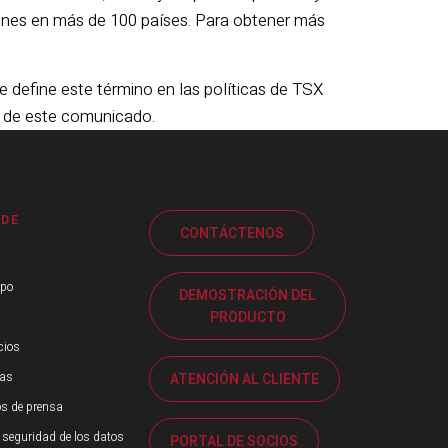
iones en más de 100 países. Para obtener más
e define este término en las políticas de TSX
d de este comunicado.
 DE
CONTÁCTENOS
ipo
DEMOSTRACIÓN DEL
PRODUCTO
cios
ias
ATENCIÓN AL CLIENTE
s de prensa
 seguridad de los datos
PORTAL DE SOCIOS