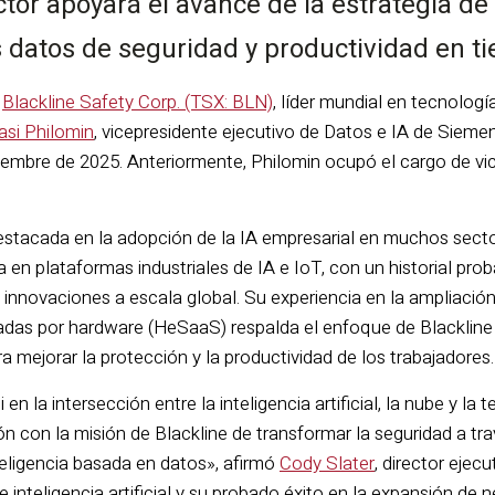
ctor apoyará el avance de la estrategia de 
os datos de seguridad y productividad en t
—
Blackline Safety Corp. (TSX: BLN)
, líder mundial en tecnolog
asi Philomin
, vicepresidente ejecutivo de Datos e IA de Sieme
tiembre de 2025. Anteriormente, Philomin ocupó el cargo de vic
estacada en la adopción de la IA empresarial en muchos secto
 en plataformas industriales de IA e IoT, con un historial pro
 innovaciones a escala global. Su experiencia en la ampliació
tadas por hardware (HeSaaS) respalda el enfoque de Blackline
 mejorar la protección y la productividad de los trabajadores.
 en la intersección entre la inteligencia artificial, la nube y la 
ón con la misión de Blackline de transformar la seguridad a tra
teligencia basada en datos», afirmó
Cody Slater
, director ejec
 inteligencia artificial y su probado éxito en la expansión d