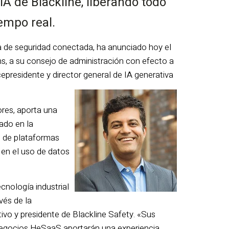
IA de Blackline, liberando todo
iempo real.
ía de seguridad conectada, ha anunciado hoy el
ns, a su consejo de administración con efecto a
epresidente y director general de IA generativa
res, aporta una
bado en la
n de plataformas
 en el uso de datos
tecnología industrial
vés de la
utivo y presidente de Blackline Safety. «Sus
e negocios HeSaaS aportarán una experiencia