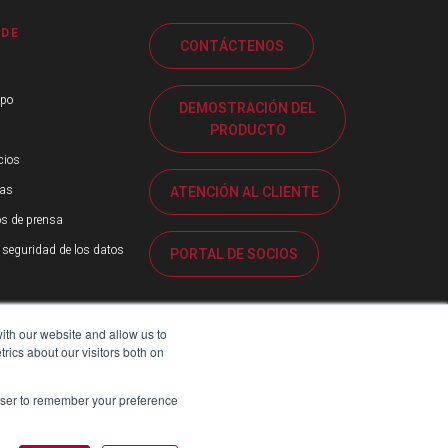
 DE
CONTÁCTENOS
ipo
DEMOSTRACIÓN DEL
PRODUCTO
cios
ias
ATENCIÓN AL CLIENTE
s de prensa
 seguridad de los datos
PORTAL DE SOCIOS
ith our website and allow us to
ics about our visitors both on
rowser to remember your preference