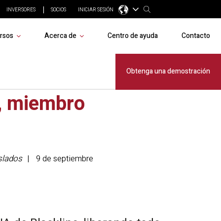
INVERSORES
SOCIOS
INICIAR SESIÓN
rsos
Acerca de
Centro de ayuda
Contacto
hilomin,
Obtenga una demostración
, miembro
slados
9 de septiembre