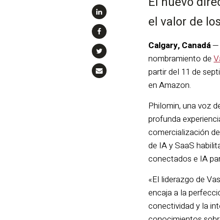
El nuevo dire
el valor de l
Calgary, Canadá
nombramiento de
V
partir del 11 de sep
en Amazon.
Philomin, una voz d
profunda experiencia
comercialización de
de IA y SaaS habili
conectados e IA para
«El liderazgo de Vasi
encaja a la perfecci
conectividad y la in
conocimientos sobre