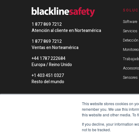
SOLUC
Software
1 877 869 7212
Atención al cliente en Norteamérica
Servicios
Detección
1 877 869 7212
Ventas en Norteamérica
Monitoreo
+44 1787 222684
Trabajado
Europa / Reino Unido
Accesori
+1 403 451 0327
Sensores 
Resto del mundo
This website stores cookies on yo
remember you. We use this informa
this website and other media. To 
If you decline, your information w
not to be tracked.