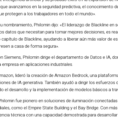
que avanzamos en la seguridad predictiva, el conocimiento de 
ue protegen a los trabajadores en todo el mundo».
 nombramiento, Philomin dijo: «El liderazgo de Blackline en s
los datos que necesitan para tomar mejores decisiones, es re
mo capítulo de Blackline, ayudando a liberar aún más valor de 
gresen a casa de forma segura».
en Siemens, Philomin dirige el departamento de Datos e IA, do
la empresa en aplicaciones industriales.
mazon, lideró la creación de Amazon Bedrock, una plataforma
iones de IA generativa. También ayudó a dirigir los esfuerzos 
ido el desarrollo y la implementación de modelos básicos a tr
ilomin fue pionero en soluciones de iluminación conectadas
les, como el Empire State Building y el Bay Bridge. Con má
encia técnica con una capacidad demostrada para desarrollar 