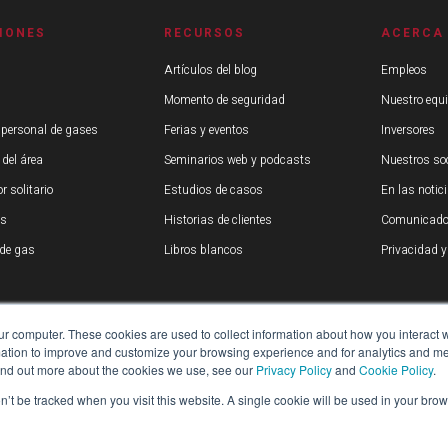
IONES
RECURSOS
ACERCA
Artículos del blog
Empleos
Momento de seguridad
Nuestro equ
 personal de gases
Ferias y eventos
Inversores
 del área
Seminarios web y podcasts
Nuestros so
r solitario
Estudios de casos
En las notic
os
Historias de clientes
Comunicado
de gas
Libros blancos
Privacidad y
ur computer. These cookies are used to collect information about how you interact w
tion to improve and customize your browsing experience and for analytics and metr
find out more about the cookies we use, see our
Privacy Policy
and
Cookie Policy
.
on’t be tracked when you visit this website. A single cookie will be used in your b